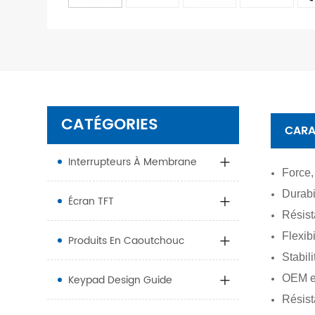
CATÉGORIES
CARA
Interrupteurs À Membrane
Force,
Durabi
Écran TFT
Résis
Flexib
Produits En Caoutchouc
Stabil
Keypad Design Guide
OEM e
Résist