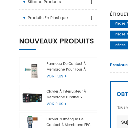
Silicone Products
ÉTIQUE
Produits En Plastique
Pièces 
Pièces 
NOUVEAUX PRODUITS
Pièces 
Panneau De Contact À
Previous
Membrane Pour Four À
Micro-Ondes
VOIR PLUS
Clavier À Interrupteur À
OBT
Membrane Lumineux
VOIR PLUS
Nous v
Clavier Numérique De
Su
Contact À Membrane FPC