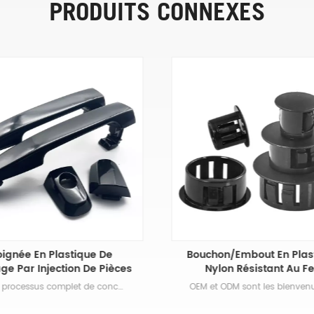
PRODUITS CONNEXES
oignée En Plastique De
Bouchon/embout En Plas
ge Par Injection De Pièces
Nylon Résistant Au F
e Voiture Automatique
Notre processus complet de conception et de fabrication comprend la modélisation des pièces et la conception des moules, le prototypage, l'approvisionnement en outils, la planification de la production, la vérification des échantillons, le contrôle des processus, la décoration, le traitement secondaire et l'emballage. Les avantages de l’utilisation de pièces automobiles en plastique sont nombreux et variés. L’un des avantages est que le plastique peut être manipulé et façonné dans une myriade de formes et de tailles. Des moules pour l’intérieur de la voiture aux composants essentiels à l’extérieur, vous pouvez compter sur différents types de plastique pour une variété de pièces de véhicule.