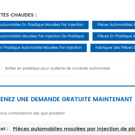
TTES CHAUDES :
Automobiles En Plastique Moulées Par Injection
Pièces Automobiles E
Automobiles Moulées Par Injection De Plastique
Pièces En Plastique 
En Plastique Automobile Moulées Par Injection
Fabriquer Des Pièces 
 :
Boîtier en plastique pour système de conduite automobile
ENEZ UNE DEMANDE GRATUITE MAINTENANT
ous contacterons dès que possible!
jet :
Pièces automobiles moulées par injection de pl