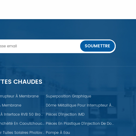
SOUMETTRE
US
APPRENDRE ENCORE PLUS
TTES CHAUDES
terrupteur À Membrane
Superposition Graphique
 À Membrane
Dôme Métallique Pour Interrupteur À Membrane FPC
Moniteur TFT À Interface RVB 50 Broches
Pièces D'injection IMD
Bandes D'étanchéité En Caoutchouc Pour L'automobile
Pièces En Plastique D'injection De Doubles Couleurs
Crochets Pour Tuiles Solaires Photovoltaïques
Pompe À Eau