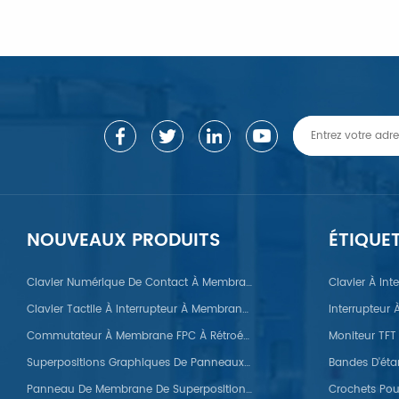
PPRENDRE ENCORE PLUS
APPRENDRE ENCORE PL
NOUVEAUX PRODUITS
ÉTIQUE
Clavier Numérique De Contact À Membrane FPC À Dôme Métallique
Clavier À In
Clavier Tactile À Interrupteur À Membrane FPC
Interrupteur
Commutateur À Membrane FPC À Rétroéclairage LED
Superpositions Graphiques De Panneaux À Membrane Automobile
Panneau De Membrane De Superpositions Graphiques En Silicone
/Nylon/POM/PVC/PMMA/PEEK