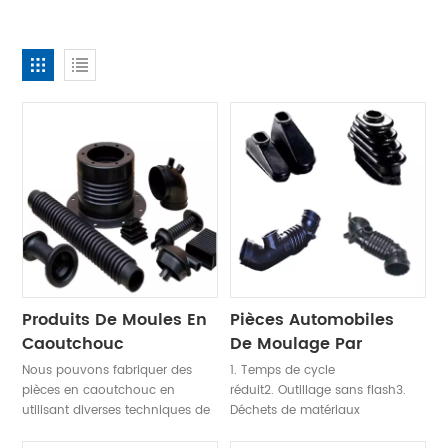
Produits De Moules En
Pièces Automobiles
Caoutchouc
De Moulage Par
Automobiles
Injection De
Nous pouvons fabriquer des
1. Temps de cycle
Personnalisés
Caoutchouc OEM
pièces en caoutchouc en
réduit2. Outillage sans flash3.
utilisant diverses techniques de
Déchets de matériaux
vulcanisation. 1. Moulage par
minimes4. Capable de