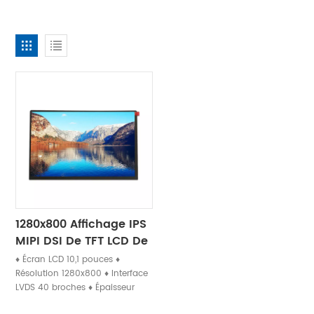
1280x800 Affichage IPS
MIPI DSI De TFT LCD De
10,1 Pouces Pour
♦ Écran LCD 10,1 pouces ♦
L'écran De La Publicité
Résolution 1280x800 ♦ Interface
LVDS 40 broches ♦ Épaisseur
d'écran ultra fine