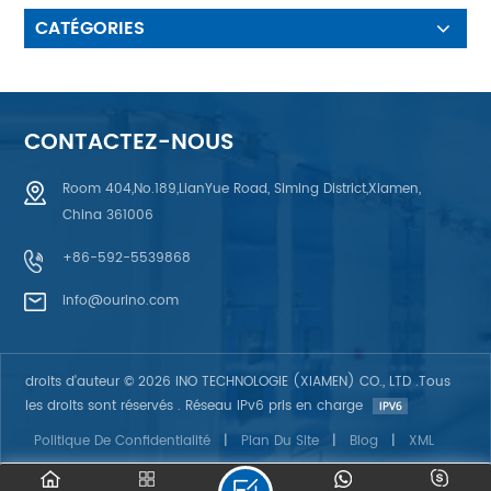
CATÉGORIES
CONTACTEZ-NOUS
Room 404,No.189,LianYue Road, Siming District,Xiamen,
China 361006
+86-592-5539868
info@ourino.com
droits d'auteur © 2026 INO TECHNOLOGIE (XIAMEN) CO., LTD .Tous
les droits sont réservés . Réseau IPv6 pris en charge
Politique De Confidentialité
|
Plan Du Site
|
Blog
|
XML