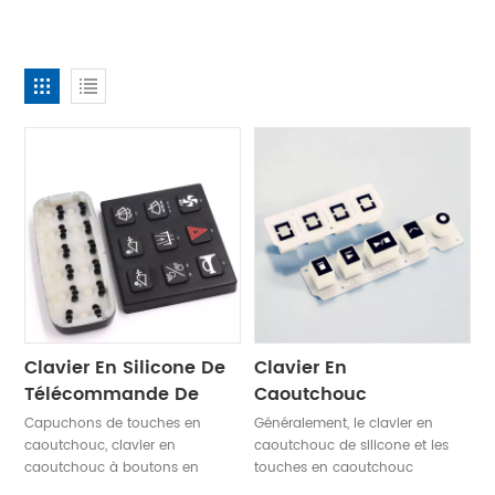
Clavier En Silicone De
Clavier En
Télécommande De
Caoutchouc
Son De Rétroéclairage
D'impression
Capuchons de touches en
Généralement, le clavier en
Automobile
Conductrice D'usine
caoutchouc, clavier en
caoutchouc de silicone et les
caoutchouc à boutons en
touches en caoutchouc
Personnalisée
caoutchouc de silicone ou
prennent en charge plusieurs