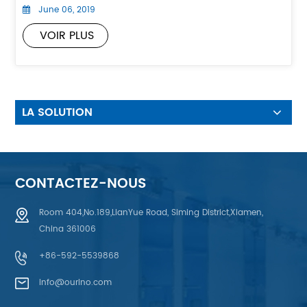
June 06, 2019
VOIR PLUS
LA SOLUTION
CONTACTEZ-NOUS
Room 404,No.189,LianYue Road, Siming District,Xiamen,
China 361006
+86-592-5539868
info@ourino.com