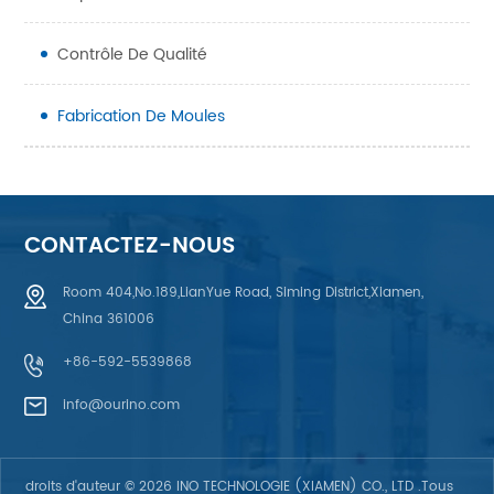
Contrôle De Qualité
Fabrication De Moules
CONTACTEZ-NOUS
Room 404,No.189,LianYue Road, Siming District,Xiamen,
China 361006
+86-592-5539868
info@ourino.com
droits d'auteur © 2026 INO TECHNOLOGIE (XIAMEN) CO., LTD .Tous