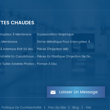
TTES CHAUDES
terrupteur À Membrane
Superposition Graphique
 À Membrane
Dôme Métallique Pour Interrupteur À Membrane FPC
Moniteur TFT À Interface RVB 50 Broches
Pièces D'injection IMD
Bandes D'étanchéité En Caoutchouc Pour L'automobile
Pièces En Plastique D'injection De Doubles Couleurs
Crochets Pour Tuiles Solaires Photovoltaïques
Pompe À Eau
Laisser Un Message
Politique De Confidentialité
|
Plan Du Site
|
Blog
|
XML