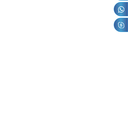
lasma AG
éclairage à
e,
irage LED,
LGF ou LGP),