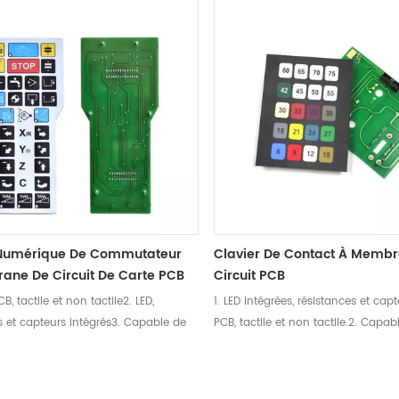
 Numérique De Commutateur
Clavier De Contact À Memb
ane De Circuit De Carte PCB
Circuit PCB
PCB, tactile et non tactile2. LED,
1. LED intégrées, résistances et capte
s et capteurs intégrés3. Capable de
PCB, tactile et non tactile.2. Capab
ux exigences d'étanchéité du client
répondre aux exigences d'étanchéi
nception de protection UV4.
et à la conception de protection U
 antistatique ESD: utilisation de
Conception antistatique ESD: utili