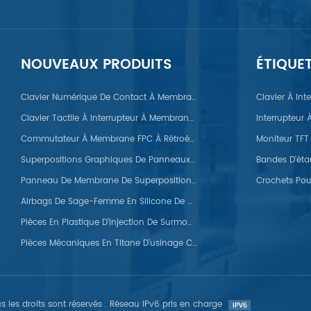
NOUVEAUX PRODUITS
ÉTIQUE
/Nylon/POM/PVC/PMMA/PEEK
Clavier Numérique De Contact À Membrane FPC À Dôme Métallique
Clavier À In
Clavier Tactile À Interrupteur À Membrane FPC
Interrupteur
Commutateur À Membrane FPC À Rétroéclairage LED
Superpositions Graphiques De Panneaux À Membrane Automobile
Panneau De Membrane De Superpositions Graphiques En Silicone
Airbags De Sage-Femme En Silicone De Qualité Médicale
Pièces En Plastique D'injection De Surmoulage
Pièces Mécaniques En Titane D'usinage CNC Personnalisées
 les droits sont réservés . Réseau IPv6 pris en charge