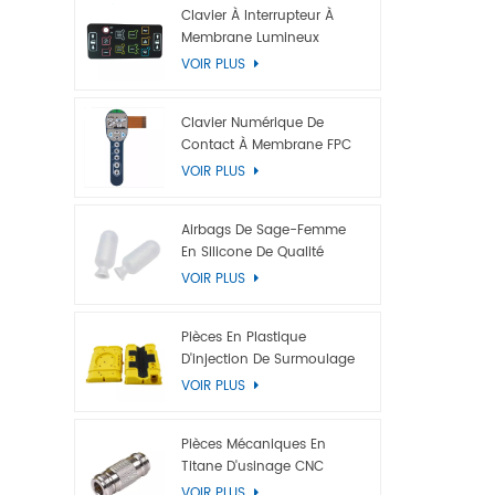
papier d'
Clavier À Interrupteur À
Membrane Lumineux
ou C, film
VOIR PLUS
fibre opti
rétroéclair
rétroéclai
Clavier Numérique De
rétroéclai
Contact À Membrane FPC
À Dôme Métallique
VOIR PLUS
Airbags De Sage-Femme
En Silicone De Qualité
Médicale
VOIR PLUS
Pièces En Plastique
D'injection De Surmoulage
VOIR PLUS
Pièces Mécaniques En
Titane D'usinage CNC
Personnalisées
VOIR PLUS