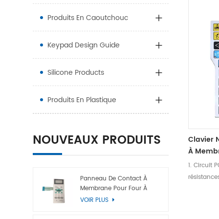
Produits En Caoutchouc
Keypad Design Guide
Silicone Products
Produits En Plastique
NOUVEAUX PRODUITS
Clavier
À Membr
D'OEM
1. Circuit 
résistance
Panneau De Contact À
Membrane Pour Four À
répondre a
Micro-Ondes
VOIR PLUS
et à la co
Conception