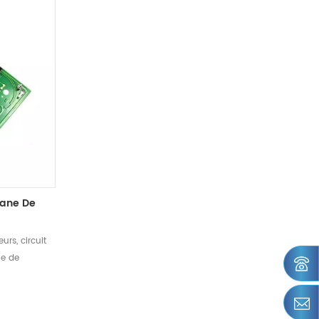
rane De
urs, circuit
le de
té du client
V3.
sation de